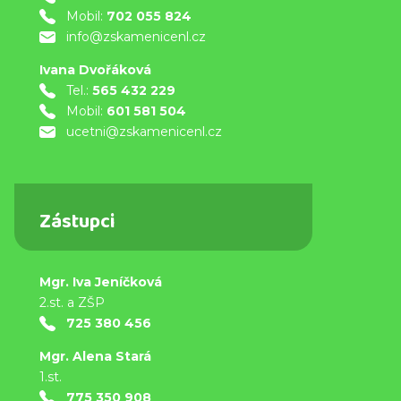
Mobil:
702 055 824
info@zskamenicenl.cz
Ivana Dvořáková
Tel.:
565 432 229
Mobil:
601 581 504
ucetni@zskamenicenl.cz
Zástupci
Mgr. Iva Jeníčková
2.st. a ZŠP
725 380 456
Mgr. Alena Stará
1.st.
775 350 908