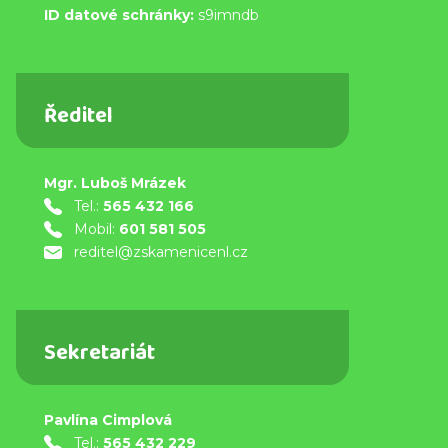
ID datové schránky:
s9imndb
Ředitel
Mgr. Luboš Mrázek
Tel.:
565 432 166
Mobil:
601 581 505
reditel@zskamenicenl.cz
Sekretariát
Pavlína Cimplová
Tel.:
565 432 229