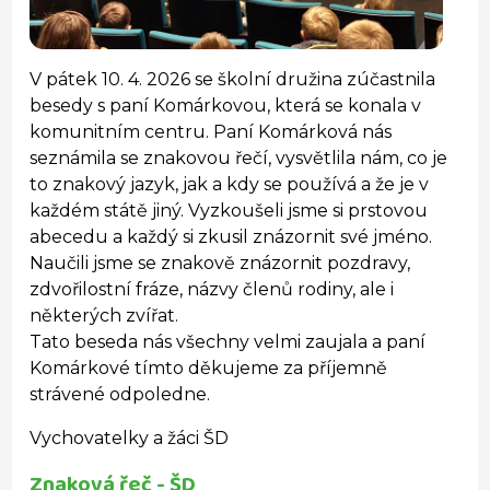
V pátek 10. 4. 2026 se školní družina zúčastnila 
besedy s paní Komárkovou, která se konala v 
komunitním centru. Paní Komárková nás 
seznámila se znakovou řečí, vysvětlila nám, co je 
to znakový jazyk, jak a kdy se používá a že je v 
každém státě jiný. Vyzkoušeli jsme si prstovou 
abecedu a každý si zkusil znázornit své jméno. 
Naučili jsme se znakově znázornit pozdravy, 
zdvořilostní fráze, názvy členů rodiny, ale i 
některých zvířat.
Tato beseda nás všechny velmi zaujala a paní 
Komárkové tímto děkujeme za příjemně 
strávené odpoledne.
Vychovatelky a žáci ŠD
Znaková řeč - ŠD