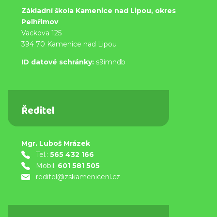
Základní škola Kamenice nad Lipou, okres
Pelhřimov
Vackova 125
394 70 Kamenice nad Lipou
ID datové schránky:
s9imndb
Ředitel
Mgr. Luboš Mrázek
Tel.:
565 432 166
Mobil:
601 581 505
reditel@zskamenicenl.cz