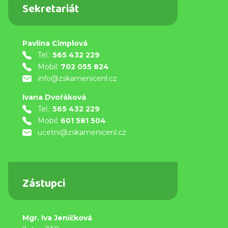
Sekretariát
Pavlína Cimplová
Tel.:
565 432 229
Mobil:
702 055 824
info@zskamenicenl.cz
Ivana Dvořáková
Tel.:
565 432 229
Mobil:
601 581 504
ucetni@zskamenicenl.cz
Zástupci
Mgr. Iva Jeníčková