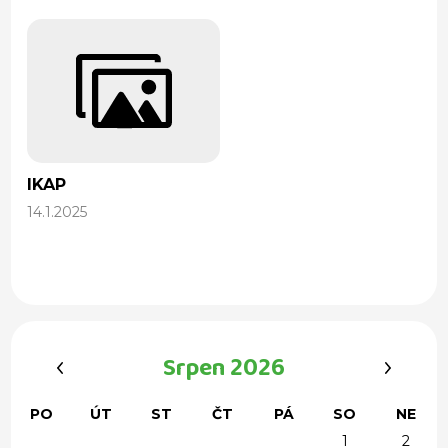
IKAP
14.1.2025
‹
›
Srpen 2026
PO
ÚT
ST
ČT
PÁ
SO
NE
1
2