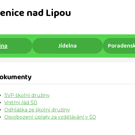
enice nad Lipou
ina
Jídelna
Poradensk
okumenty
ŠVP školní družiny
Vnitřní řád ŠD
Odhláška ze školní družiny
Osvobození úplaty za vzdělávání v ŠD