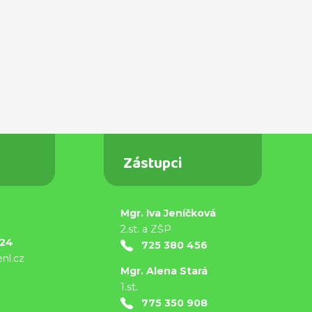
Zástupci
Mgr. Iva Jeníčková
9
2.st. a ZŠP
824
725 380 456
nl.cz
Mgr. Alena Stará
1.st.
9
775 350 908