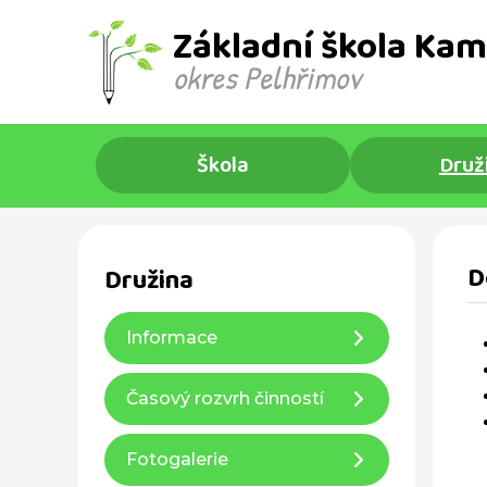
Základní škola Kam
okres Pelhřimov ​
Škola
Druž
D
Družina
Informace
Časový rozvrh činností
Fotogalerie