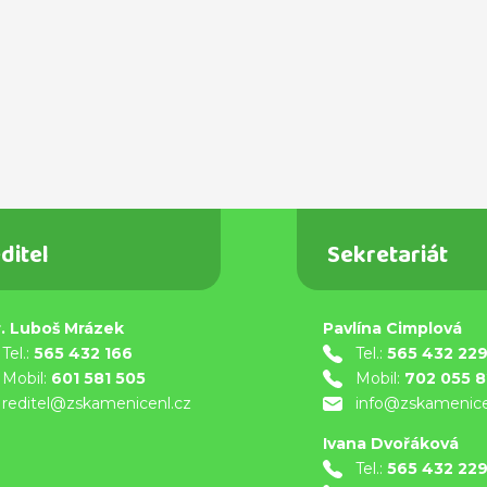
ditel
Sekretariát
. Luboš Mrázek
Pavlína Cimplová
Tel.:
565 432 166
Tel.:
565 432 22
Mobil:
601 581 505
Mobil:
702 055 
reditel@zskamenicenl.cz
info@zskamenice
Ivana Dvořáková
Tel.:
565 432 22