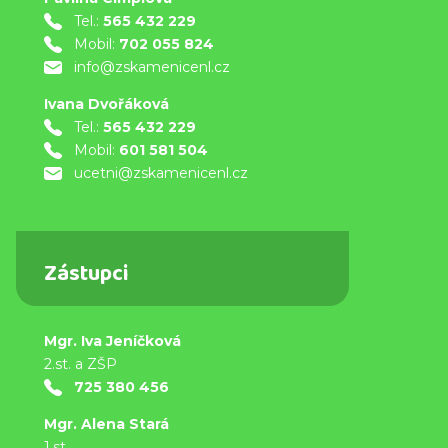
Tel.:
565 432 229
Mobil:
702 055 824
info@zskamenicenl.cz
Ivana Dvořáková
Tel.:
565 432 229
Mobil:
601 581 504
ucetni@zskamenicenl.cz
Zástupci
Mgr. Iva Jeníčková
2.st. a ZŠP
725 380 456
Mgr. Alena Stará
1.st.