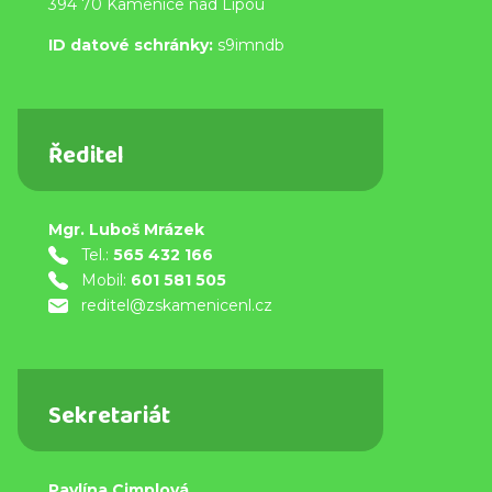
394 70 Kamenice nad Lipou
ID datové schránky:
s9imndb
Ředitel
Mgr. Luboš Mrázek
Tel.:
565 432 166
Mobil:
601 581 505
reditel@zskamenicenl.cz
Sekretariát
Pavlína Cimplová