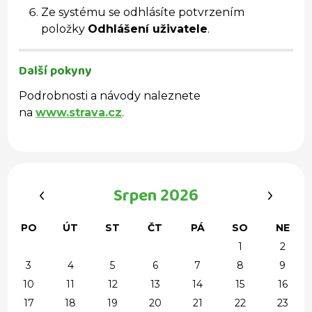
Ze systému se odhlásíte potvrzením
položky
Odhlášení uživatele
.
Další pokyny
Podrobnosti a návody naleznete
na
www.strava.cz
.
‹
›
Srpen 2026
PO
ÚT
ST
ČT
PÁ
SO
NE
1
2
3
4
5
6
7
8
9
10
11
12
13
14
15
16
17
18
19
20
21
22
23