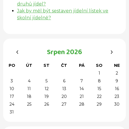
druhů jídel?
Jak by měl být sestaven jídelní lístek ve
školní jídelně?
‹
›
Srpen 2026
PO
ÚT
ST
ČT
PÁ
SO
NE
1
2
3
4
5
6
7
8
9
10
11
12
13
14
15
16
17
18
19
20
21
22
23
24
25
26
27
28
29
30
31