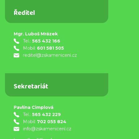
Ředitel
Mgr. Luboš Mrázek
Tel.:
565 432 166
Mobil:
601 581 505
reditel@zskamenicenl.cz
Sekretariát
Pavlína Cimplová
Tel.:
565 432 229
Mobil:
702 055 824
info@zskamenicenl.cz