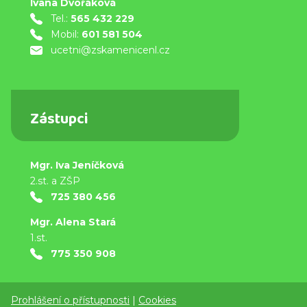
Ivana Dvořáková
Tel.:
565 432 229
Mobil:
601 581 504
ucetni@zskamenicenl.cz
Zástupci
Mgr. Iva Jeníčková
2.st. a ZŠP
725 380 456
Mgr. Alena Stará
1.st.
775 350 908
Prohlášení o přístupnosti
|
Cookies