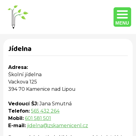
MENU
Jídelna
Adresa:
Školní jídelna
Vackova 125
394 70 Kamenice nad Lipou
Vedoucí ŠJ:
Jana Smutná
Telefon:
565 432 264
Mobil:
601 581 501
E-mail:
jidelna@zskamenicenl.cz