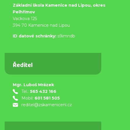
Základní škola Kamenice nad Lipou, okres
Pelhřimov
Vackova 125
394 70 Kamenice nad Lipou
ID datové schránky:
s9imndb
Ředitel
Mgr. Luboš Mrázek
Tel.:
565 432 166
Mobil:
601 581 505
reditel@zskamenicenl.cz