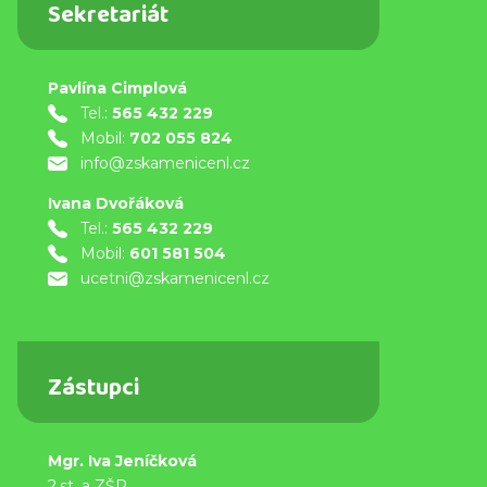
Sekretariát
Pavlína Cimplová
Tel.:
565 432 229
Mobil:
702 055 824
info@zskamenicenl.cz
Ivana Dvořáková
Tel.:
565 432 229
Mobil:
601 581 504
ucetni@zskamenicenl.cz
Zástupci
Mgr. Iva Jeníčková
2.st. a ZŠP