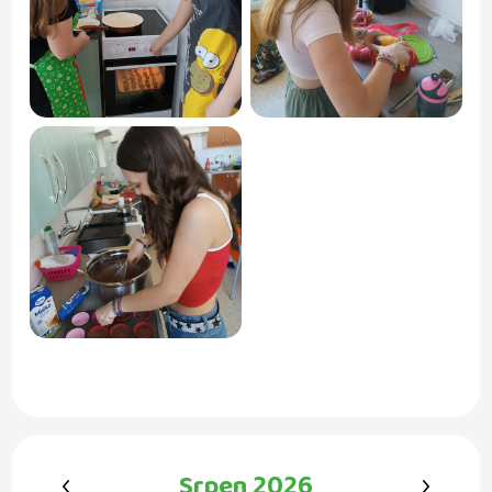
‹
›
Srpen 2026