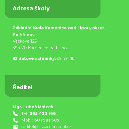
Adresa školy
Základní škola Kamenice nad Lipou, okres
Pelhřimov
Vackova 125
394 70 Kamenice nad Lipou
ID datové schránky:
s9imndb
Ředitel
Mgr. Luboš Mrázek
Tel.:
565 432 166
Mobil:
601 581 505
reditel@zskamenicenl.cz