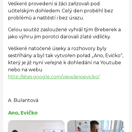
Veškeré provedení si žáci zařizovali pod
učitelským dohledem. Celý den proběhl bez
problémů a naštěstí i bez úrazu.
Celou soutěž zaslouženě vyhrál tým Breberek a
jako výhru jim porotci darovali zlaté vidličky.
Veškeré natočené úseky a rozhovory byly
sestříhány a byl tak vytvořen pořad „Ano, Evičko“,
který je již nyní veřejně k dohledání na Youtube
nebo na webu
http://sites.google.com/view/anoevicko/
A. Bulantová
Ano, Evičko