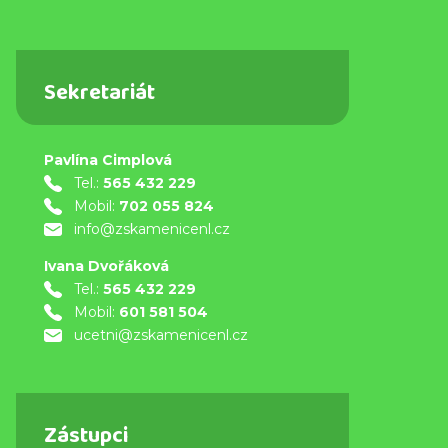
Sekretariát
Pavlína Cimplová
Tel.:
565 432 229
Mobil:
702 055 824
info@zskamenicenl.cz
Ivana Dvořáková
Tel.:
565 432 229
Mobil:
601 581 504
ucetni@zskamenicenl.cz
Zástupci