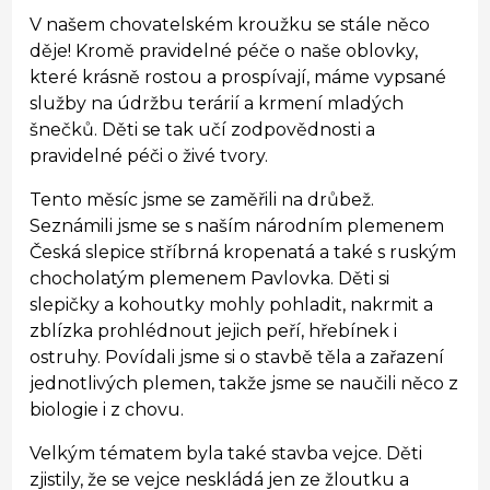
V našem chovatelském kroužku se stále něco
děje! Kromě pravidelné péče o naše oblovky,
které krásně rostou a prospívají, máme vypsané
služby na údržbu terárií a krmení mladých
šnečků. Děti se tak učí zodpovědnosti a
pravidelné péči o živé tvory.
Tento měsíc jsme se zaměřili na drůbež.
Seznámili jsme se s naším národním plemenem
Česká slepice stříbrná kropenatá a také s ruským
chocholatým plemenem Pavlovka. Děti si
slepičky a kohoutky mohly pohladit, nakrmit a
zblízka prohlédnout jejich peří, hřebínek i
ostruhy. Povídali jsme si o stavbě těla a zařazení
jednotlivých plemen, takže jsme se naučili něco z
biologie i z chovu.
Velkým tématem byla také stavba vejce. Děti
zjistily, že se vejce neskládá jen ze žloutku a