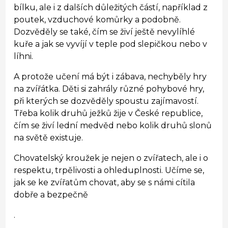
bílku, ale i z dalších důležitých částí, například z
poutek, vzduchové komůrky a podobně.
Dozvěděly se také, čím se živí ještě nevylíhlé
kuře a jak se vyvíjí v teple pod slepičkou nebo v
líhni.
A protože učení má být i zábava, nechyběly hry
na zvířátka. Děti si zahrály různé pohybové hry,
při kterých se dozvěděly spoustu zajímavostí.
Třeba kolik druhů ježků žije v České republice,
čím se živí lední medvěd nebo kolik druhů slonů
na světě existuje.
Chovatelský kroužek je nejen o zvířatech, ale i o
respektu, trpělivosti a ohleduplnosti. Učíme se,
jak se ke zvířatům chovat, aby se s námi cítila
dobře a bezpečně
.