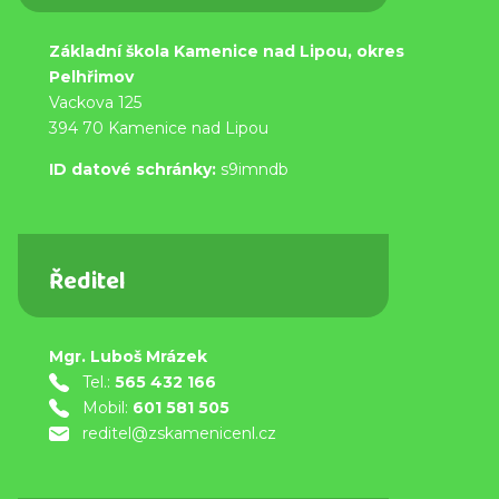
Základní škola Kamenice nad Lipou, okres
Pelhřimov
Vackova 125
394 70 Kamenice nad Lipou
ID datové schránky:
s9imndb
Ředitel
Mgr. Luboš Mrázek
Tel.:
565 432 166
Mobil:
601 581 505
reditel@zskamenicenl.cz