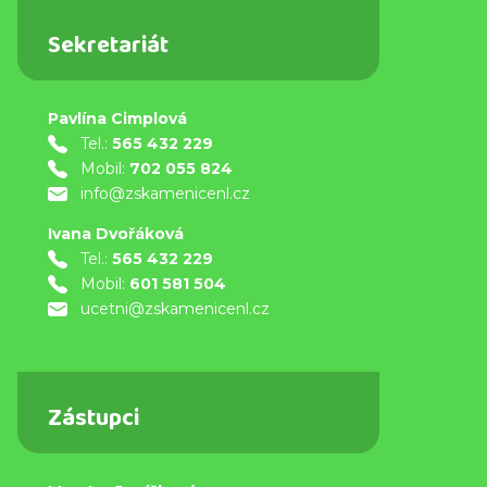
Sekretariát
Pavlína Cimplová
Tel.:
565 432 229
Mobil:
702 055 824
info@zskamenicenl.cz
Ivana Dvořáková
Tel.:
565 432 229
Mobil:
601 581 504
ucetni@zskamenicenl.cz
Zástupci