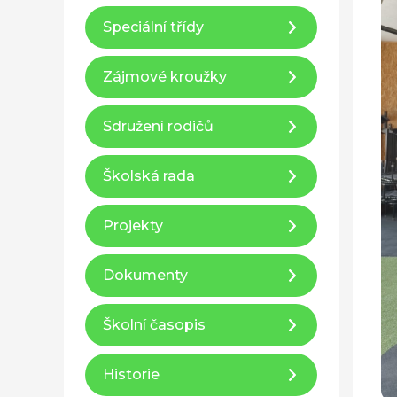
Speciální třídy
Zájmové kroužky
Sdružení rodičů
Školská rada
Projekty
Dokumenty
Školní časopis
Historie