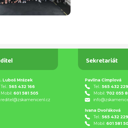
ditel
Sekretariát
. Luboš Mrázek
Pavlína Cimplová
Tel.:
565 432 166
Tel.:
565 432 22
Mobil:
601 581 505
Mobil:
702 055 
reditel@zskamenicenl.cz
info@zskamenice
Ivana Dvořáková
Tel.:
565 432 22
Mobil:
601 581 5