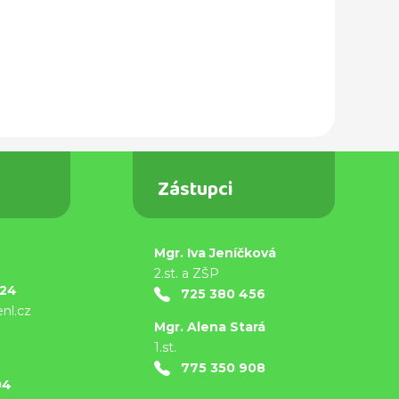
Zástupci
Mgr. Iva Jeníčková
9
2.st. a ZŠP
824
725 380 456
nl.cz
Mgr. Alena Stará
1.st.
9
775 350 908
04