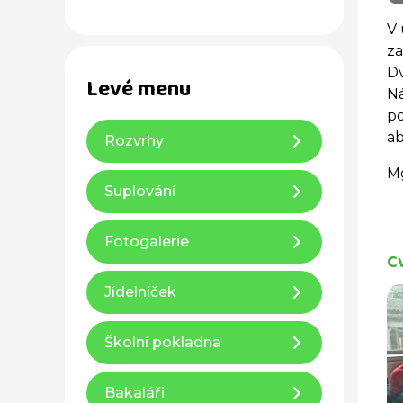
V 
za
Dv
Levé menu
Ná
po
ab
Rozvrhy
Mg
Suplování
Fotogalerie
C
Jídelníček
Školní pokladna
Bakaláři