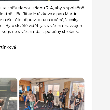
lní se spřátelenou třídou 7. A, aby si společně
ektoři – Bc. Jitka Mrázková a pan Martin
 naše tělo připravilo na náročnější cviky.
. Bylo skvělé vidět, jak si všichni navzájem
u jsme si všichni dali společný strečink,
artínková