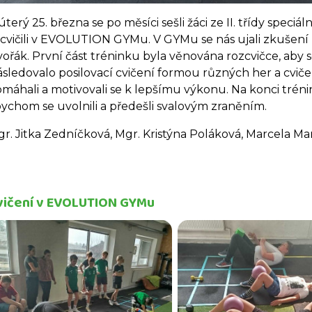
úterý 25. března se po měsíci sešli žáci ze II. třídy speciá
cvičili v EVOLUTION GYMu. V GYMu se nás ujali zkušení l
ořák. První část tréninku byla věnována rozcvičce, aby se
sledovalo posilovací cvičení formou různých her a cvičení
máhali a motivovali se k lepšímu výkonu. Na konci trénink
ychom se uvolnili a předešli svalovým zraněním.
r. Jitka Zedníčková, Mgr. Kristýna Poláková, Marcela M
vičení v EVOLUTION GYMu