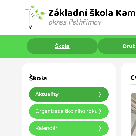
Základní škola Kam
okres Pelhřimov ​
Škola
Druž
C
Škola
Aktuality
Organizace školního roku
Kalendář