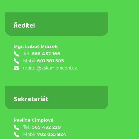
Ředitel
Mgr. Luboš Mrázek
Tel.:
565 432 166
Mobil:
601 581 505
reditel@zskamenicenl.cz
Sekretariát
Pavlína Cimplová
Tel.:
565 432 229
Mobil:
702 055 824