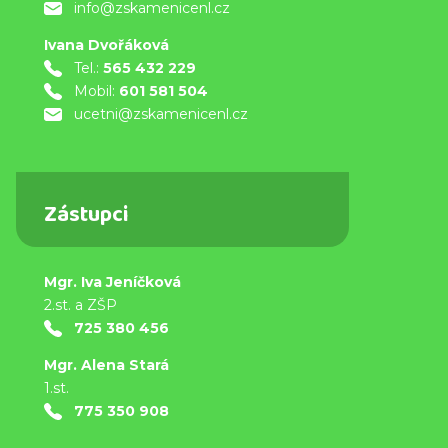
info@zskamenicenl.cz
Ivana Dvořáková
Tel.:
565 432 229
Mobil:
601 581 504
ucetni@zskamenicenl.cz
Zástupci
Mgr. Iva Jeníčková
2.st. a ZŠP
725 380 456
Mgr. Alena Stará
1.st.
775 350 908