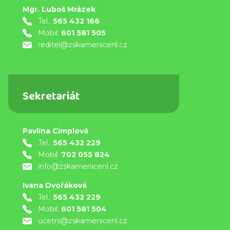
Mgr. Luboš Mrázek
Tel.:
565 432 166
Mobil:
601 581 505
reditel@zskamenicenl.cz
Sekretariát
Pavlína Cimplová
Tel.:
565 432 229
Mobil:
702 055 824
info@zskamenicenl.cz
Ivana Dvořáková
Tel.:
565 432 229
Mobil:
601 581 504
ucetni@zskamenicenl.cz