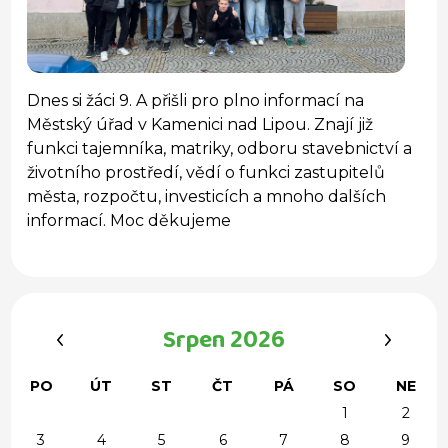
Dnes si žáci 9. A přišli pro plno informací na
Městský úřad v Kamenici nad Lipou. Znají již
funkci tajemníka, matriky, odboru stavebnictví a
životního prostředí, vědí o funkci zastupitelů
města, rozpočtu, investicích a mnoho dalších
informací. Moc děkujeme
‹
›
Srpen 2026
PO
ÚT
ST
ČT
PÁ
SO
NE
1
2
3
4
5
6
7
8
9