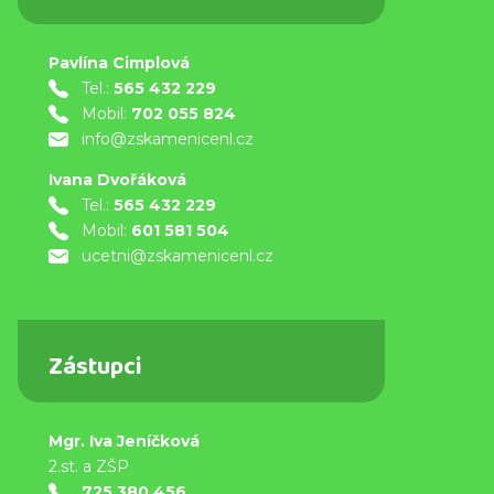
Pavlína Cimplová
Tel.:
565 432 229
Mobil:
702 055 824
info@zskamenicenl.cz
Ivana Dvořáková
Tel.:
565 432 229
Mobil:
601 581 504
ucetni@zskamenicenl.cz
Zástupci
Mgr. Iva Jeníčková
2.st. a ZŠP
725 380 456