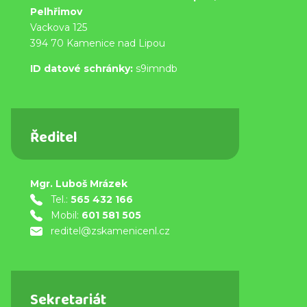
Pelhřimov
Vackova 125
394 70 Kamenice nad Lipou
ID datové schránky:
s9imndb
Ředitel
Mgr. Luboš Mrázek
Tel.:
565 432 166
Mobil:
601 581 505
reditel@zskamenicenl.cz
Sekretariát