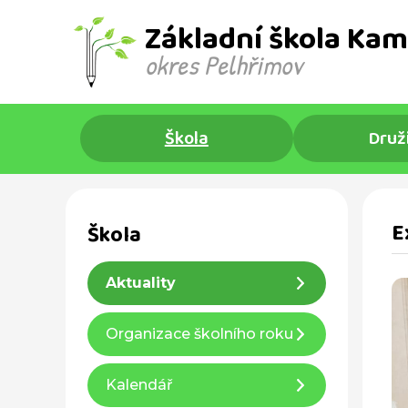
Základní škola Kam
okres Pelhřimov ​
Škola
Druž
E
Škola
Aktuality
Organizace školního roku
Kalendář