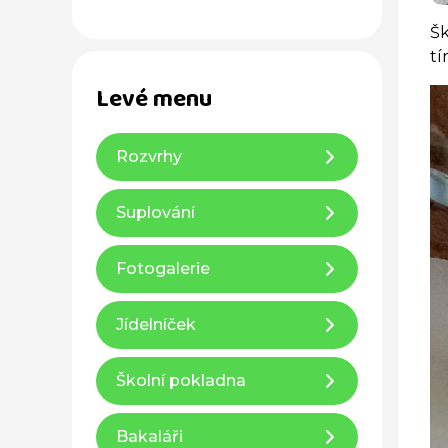
Šk
tí
Levé menu
Rozvrhy
Suplování
Fotogalerie
Jídelníček
Školní pokladna
Bakaláři