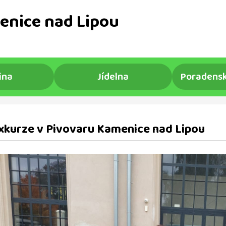
enice nad Lipou
ina
Jídelna
Poradensk
xkurze v Pivovaru Kamenice nad Lipou