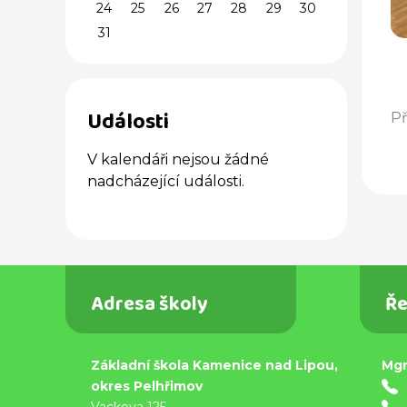
24
25
26
27
28
29
30
31
Události
Př
V kalendáři nejsou žádné
nadcházející události.
Adresa školy
Ře
Základní škola Kamenice nad Lipou,
Mgr
okres Pelhřimov