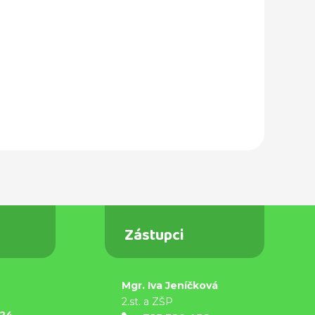
Zástupci
Mgr. Iva Jeníčková
9
2.st. a ZŠP