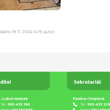
idáno 19. 11. 2024 14.19, autor:
ditel
Sekretariát
. Luboš Mrázek
Pavlína Cimplová
Tel.:
565 432 166
Tel.:
565 432 22