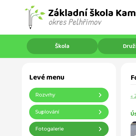
Základní škola Kam
okres Pelhřimov ​
Škola
Druž
Levé menu
F
Rozvrhy
« 
Ú
Suplování
Fotogalerie