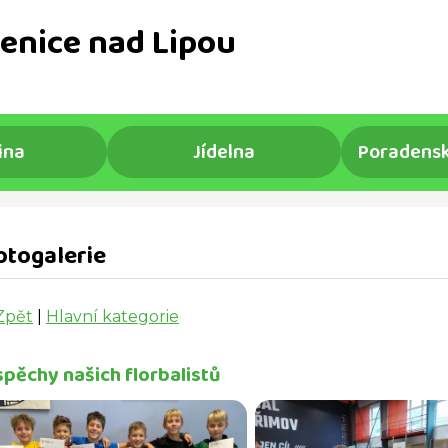
enice nad Lipou
ina
Jídelna
Poradensk
otogalerie
Zpět
|
Hlavní kategorie
spěchy našich florbalistů