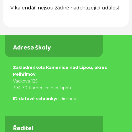
V kalendáři nejsou žádné nadcházející události.
Adresa školy
Základní škola Kamenice nad Lipou, okres
Pelhřimov
Vackova 125
394 70 Kamenice nad Lipou
ID datové schránky:
s9imndb
Ředitel