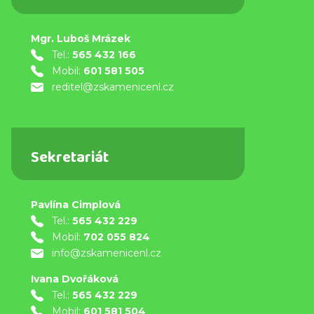
Mgr. Luboš Mrázek
Tel.:
565 432 166
Mobil:
601 581 505
reditel@zskamenicenl.cz
Sekretariát
Pavlína Cimplová
Tel.:
565 432 229
Mobil:
702 055 824
info@zskamenicenl.cz
Ivana Dvořáková
Tel.:
565 432 229
Mobil:
601 581 504