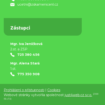
ucetni@zskamenicenl.cz
Zástupci
Mgr. Iva Jeníčková
2.st. a ZŠP
725 380 456
Mgr. Alena Stará
1.st.
775 350 908
Prohlášení o přístupnosti
|
Cookies
Webové stránky vytvořila společnost
just4web.cz s.r.o.
(J4W-
RS v7.0)