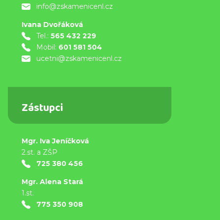
info@zskamenicenl.cz
Ivana Dvořáková
Tel.:
565 432 229
Mobil:
601 581 504
ucetni@zskamenicenl.cz
Zástupci
Mgr. Iva Jeníčková
2.st. a ZŠP
725 380 456
Mgr. Alena Stará
1.st.
775 350 908