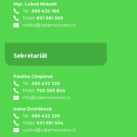
Mgr. Luboš Mrázek
Tel.:
565 432 166
Mobil:
601 581 505
reditel@zskamenicenl.cz
Sekretariát
Pavlína Cimplová
Tel.:
565 432 229
Mobil:
702 055 824
info@zskamenicenl.cz
Ivana Dvořáková
Tel.:
565 432 229
Mobil:
601 581 504
ucetni@zskamenicenl.cz