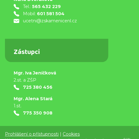
Tel.:
565 432 229
Mobil:
601 581 504
ucetni@zskamenicenl.cz
Zástupci
Mgr. Iva Jeníčková
2.st. a ZŠP
725 380 456
Mgr. Alena Stará
1.st.
775 350 908
Prohlášení o přístupnosti
|
Cookies