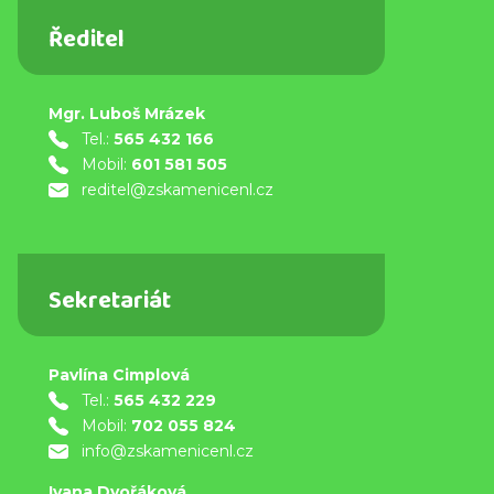
Ředitel
Mgr. Luboš Mrázek
Tel.:
565 432 166
Mobil:
601 581 505
reditel@zskamenicenl.cz
Sekretariát
Pavlína Cimplová
Tel.:
565 432 229
Mobil:
702 055 824
info@zskamenicenl.cz
Ivana Dvořáková