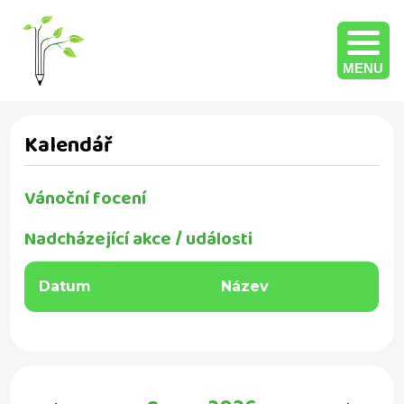
MENU
Kalendář
Vánoční focení
Nadcházející akce / události
Datum
Název
‹
›