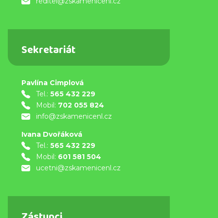
reditel@zskamenicenl.cz
Sekretariát
Pavlína Cimplová
Tel.:
565 432 229
Mobil:
702 055 824
info@zskamenicenl.cz
Ivana Dvořáková
Tel.:
565 432 229
Mobil:
601 581 504
ucetni@zskamenicenl.cz
Zástupci