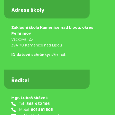
Adresa školy
Základní škola Kamenice nad Lipou, okres
Pelhřimov
Vackova 125
394 70 Kamenice nad Lipou
ID datové schránky:
s9imndb
Ředitel
Mgr. Luboš Mrázek
Tel.:
565 432 166
Mobil:
601 581 505