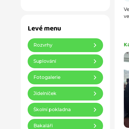
Ve
ve
Levé menu
K
Rozvrhy
Suplování
Fotogalerie
Jídelníček
Školní pokladna
Bakaláři