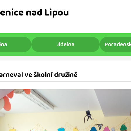
enice nad Lipou
ina
Jídelna
Poradensk
arneval ve školní družině