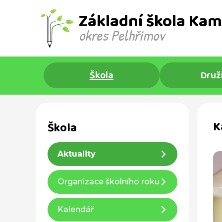
Základní škola Kam
okres Pelhřimov ​
Škola
Druž
K
Škola
Aktuality
Organizace školního roku
Kalendář