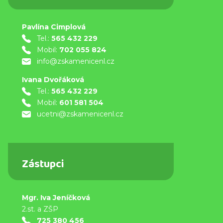
Pavlína Cimplová
Tel.:
565 432 229
Mobil:
702 055 824
info@zskamenicenl.cz
Ivana Dvořáková
Tel.:
565 432 229
Mobil:
601 581 504
ucetni@zskamenicenl.cz
Zástupci
Mgr. Iva Jeníčková
2.st. a ZŠP
725 380 456