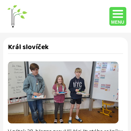
MENU
Král slovíček