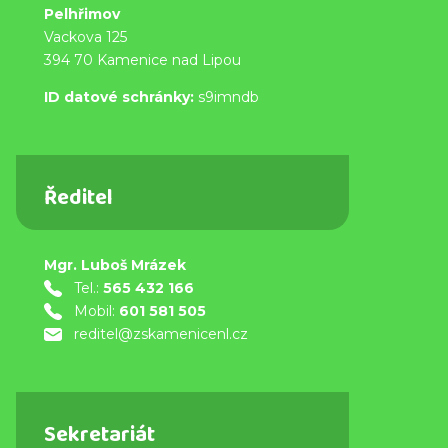
Pelhřimov
Vackova 125
394 70 Kamenice nad Lipou
ID datové schránky:
s9imndb
Ředitel
Mgr. Luboš Mrázek
Tel.:
565 432 166
Mobil:
601 581 505
reditel@zskamenicenl.cz
Sekretariát