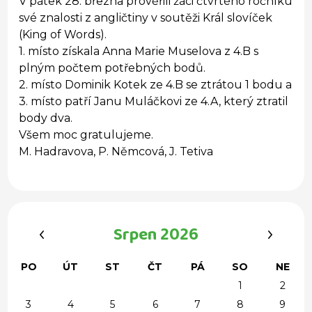
V pátek 28. března prověřili žáci čtvrtého ročníku
své znalosti z angličtiny v soutěži Král slovíček
(King of Words).
1. místo získala Anna Marie Muselova z 4.B s
plným počtem potřebných bodů.
2. místo Dominik Kotek ze 4.B se ztrátou 1 bodu a
3. místo patří Janu Muláčkovi ze 4.A, který ztratil
body dva.
Všem moc gratulujeme.
M. Hadravova, P. Němcová, J. Tetiva
‹
›
Srpen 2026
PO
ÚT
ST
ČT
PÁ
SO
NE
1
2
3
4
5
6
7
8
9