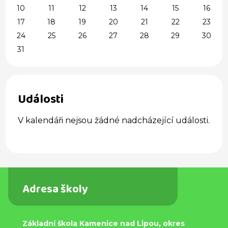
10
11
12
13
14
15
16
17
18
19
20
21
22
23
24
25
26
27
28
29
30
31
Události
V kalendáři nejsou žádné nadcházející události.
Adresa školy
Základní škola Kamenice nad Lipou, okres