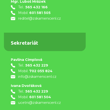
Mgr. Luboš Mrázek
Tel.:
565 432 166
Mobil:
601 581 505
reditel@zskamenicenl.cz
Sekretariát
Pavlína Cimplová
Tel.:
565 432 229
Mobil:
702 055 824
info@zskamenicenl.cz
Ivana Dvořáková
Tel.:
565 432 229
Mobil:
601 581 504
ucetni@zskamenicenl.cz