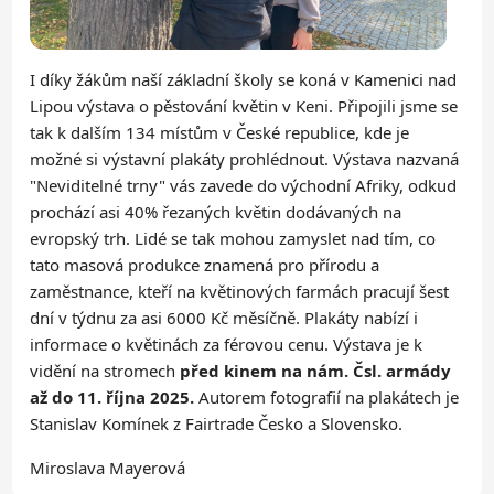
I díky žákům naší základní školy se koná v Kamenici nad
Lipou výstava o pěstování květin v Keni. Připojili jsme se
tak k dalším 134 místům v České republice, kde je
možné si výstavní plakáty prohlédnout. Výstava nazvaná
"Neviditelné trny" vás zavede do východní Afriky, odkud
prochází asi 40% řezaných květin dodávaných na
evropský trh. Lidé se tak mohou zamyslet nad tím, co
tato masová produkce znamená pro přírodu a
zaměstnance, kteří na květinových farmách pracují šest
dní v týdnu za asi 6000 Kč měsíčně. Plakáty nabízí i
informace o květinách za férovou cenu.
Výstava je k
vidění na stromech
před kinem na nám. Čsl. armády
až do 11. října 2025.
Autorem fotografií na plakátech je
Stanislav Komínek z Fairtrade Česko a Slovensko.
Miroslava Mayerová