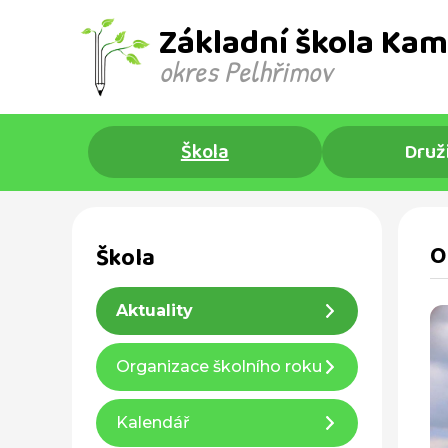
Základní škola Kam
okres Pelhřimov ​
Škola
Druž
O
Škola
Aktuality
Organizace školního roku
Kalendář