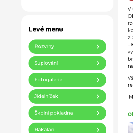
V 
Ok
ro
Levé menu
ko
zl
–
Rozvrhy
vy
br
Suplování
n
Vš
Fotogalerie
re
Jídelníček
Mg
Ok
Školní pokladna
Bakaláři