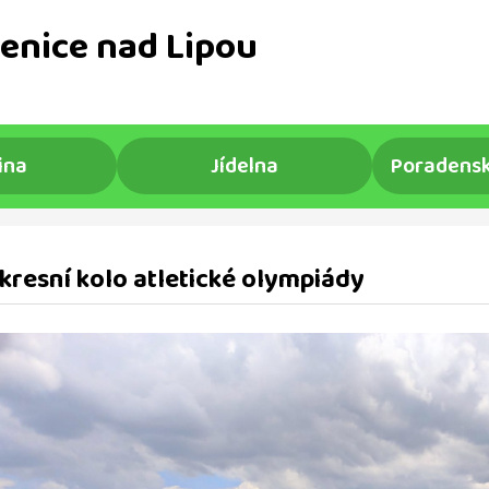
enice nad Lipou
ina
Jídelna
Poradensk
kresní kolo atletické olympiády