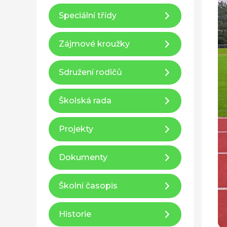
Speciální třídy
Zájmové kroužky
Sdružení rodičů
Školská rada
Projekty
Dokumenty
Školní časopis
Historie