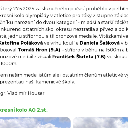
úterý 27.5.2025 za slunečného počasí proběhlo v pelhř
resní kolo olympiády v atletice pro žáky 2.stupně základn
čníku narození do dvou kategorií - mladší a starší žáci/ž
nkurenci ostatních škol okresu neztratila a přivezla d
até, jednu stříbrnou a tři bronzové medaile. Vítězkami v
Kateřina Poláková
ve vrhu koulí a
Daniela Šašková
v b
bojoval
Tomáš Hron (9.A)
– stříbro v běhu na 1500m a 
onzové medaile získali
František Škrleta (7.B)
ve skoku
a1000m.
em našim medailistům ale i ostatním členům atletické 
prezentaci naší kamenické školy.
r. Vladimír Houser
resní kolo AO 2.st.