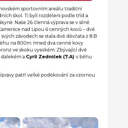
imovském sportovním areálu tradiční
ích škol. Ti byli rozděleni podle tříd a
ákyně. Naše 26 členná výprava se v silné
o Kamenice nad Lipou 6 cenných kovů – dvě
e svých závodech se stala dvě děvčata z 8.B
ěhu na 800m. Hned dva cenné kovy
bronz ve skoku vysokém. Zbývající dvě
 dalekém a
Cyril Zedníček (7.A)
v běhu
výpravy patří velké poděkování za vzornou