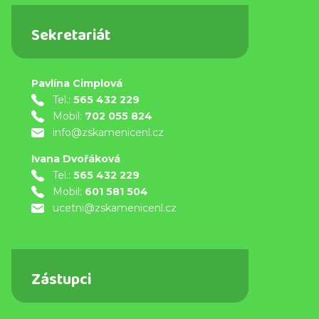
Sekretariát
Pavlína Cimplová
Tel.:
565 432 229
Mobil:
702 055 824
info@zskamenicenl.cz
Ivana Dvořáková
Tel.:
565 432 229
Mobil:
601 581 504
ucetni@zskamenicenl.cz
Zástupci