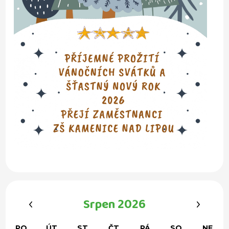
‹
›
Srpen 2026
PO
ÚT
ST
ČT
PÁ
SO
NE