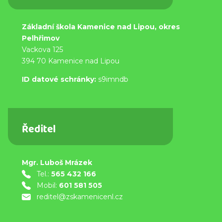
Základní škola Kamenice nad Lipou, okres
Pelhřimov
Vackova 125
394 70 Kamenice nad Lipou
ID datové schránky:
s9imndb
Ředitel
Mgr. Luboš Mrázek
Tel.:
565 432 166
Mobil:
601 581 505
reditel@zskamenicenl.cz