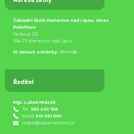
Adresa školy
Základní škola Kamenice nad Lipou, okres
Pelhřimov
Vackova 125
394 70 Kamenice nad Lipou
ID datové schránky:
s9imndb
Ředitel
Mgr. Luboš Mrázek
Tel.:
565 432 166
Mobil:
601 581 505
reditel@zskamenicenl.cz