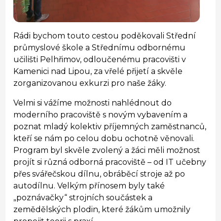
Rádi bychom touto cestou poděkovali Střední
průmyslové škole a Střednímu odbornému
učilišti Pelhřimov, odloučenému pracovišti v
Kamenici nad Lipou, za vřelé přijetí a skvěle
zorganizovanou exkurzi pro naše žáky.
Velmi si vážíme možnosti nahlédnout do
moderního pracoviště s novým vybavením a
poznat mladý kolektiv příjemných zaměstnanců,
kteří se nám po celou dobu ochotně věnovali.
Program byl skvěle zvolený a žáci měli možnost
projít si různá odborná pracoviště – od IT učebny
přes svářečskou dílnu, obráběcí stroje až po
autodílnu. Velkým přínosem byly také
„poznávačky“ strojních součástek a
zemědělských plodin, které žákům umožnily