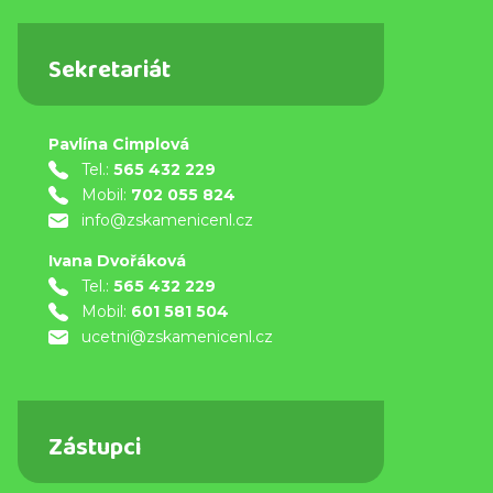
Sekretariát
Pavlína Cimplová
Tel.:
565 432 229
Mobil:
702 055 824
info@zskamenicenl.cz
Ivana Dvořáková
Tel.:
565 432 229
Mobil:
601 581 504
ucetni@zskamenicenl.cz
Zástupci