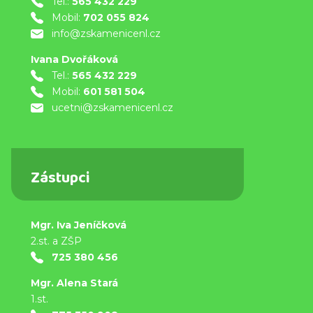
Tel.:
565 432 229
Mobil:
702 055 824
info@zskamenicenl.cz
Ivana Dvořáková
Tel.:
565 432 229
Mobil:
601 581 504
ucetni@zskamenicenl.cz
Zástupci
Mgr. Iva Jeníčková
2.st. a ZŠP
725 380 456
Mgr. Alena Stará
1.st.