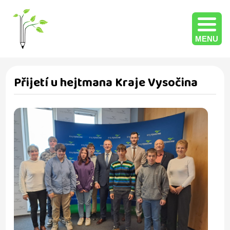
MENU
Přijetí u hejtmana Kraje Vysočina