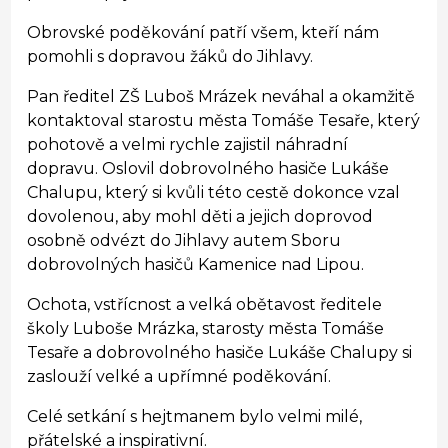
Obrovské poděkování patří všem, kteří nám
pomohli s dopravou žáků do Jihlavy.
Pan ředitel ZŠ Luboš Mrázek neváhal a okamžitě
kontaktoval starostu města Tomáše Tesaře, který
pohotově a velmi rychle zajistil náhradní
dopravu. Oslovil dobrovolného hasiče Lukáše
Chalupu, který si kvůli této cestě dokonce vzal
dovolenou, aby mohl děti a jejich doprovod
osobně odvézt do Jihlavy autem Sboru
dobrovolných hasičů Kamenice nad Lipou.
Ochota, vstřícnost a velká obětavost ředitele
školy Luboše Mrázka, starosty města Tomáše
Tesaře a dobrovolného hasiče Lukáše Chalupy si
zaslouží velké a upřímné poděkování.
Celé setkání s hejtmanem bylo velmi milé,
přátelské a inspirativní.