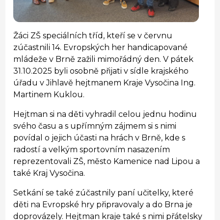
Žáci ZŠ speciálních tříd, kteří se v červnu
zúčastnili 14. Evropských her handicapované
mládeže v Brně zažili mimořádný den. V pátek
31.10.2025 byli osobně přijati v sídle krajského
úřadu v Jihlavě hejtmanem Kraje Vysočina Ing.
Martinem Kuklou.
Hejtman si na děti vyhradil celou jednu hodinu
svého času a s upřímným zájmem si s nimi
povídal o jejich účasti na hrách v Brně, kde s
radostí a velkým sportovním nasazením
reprezentovali ZŠ, město Kamenice nad Lipou a
také Kraj Vysočina.
Setkání se také zúčastnily paní učitelky, které
děti na Evropské hry připravovaly a do Brna je
doprovázely. Hejtman kraje také s nimi přátelsky