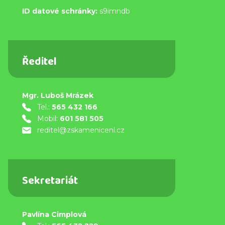
ID datové schránky:
s9imndb
Ředitel
Mgr. Luboš Mrázek
Tel.:
565 432 166
Mobil:
601 581 505
reditel@zskamenicenl.cz
Sekretariát
Pavlína Cimplová