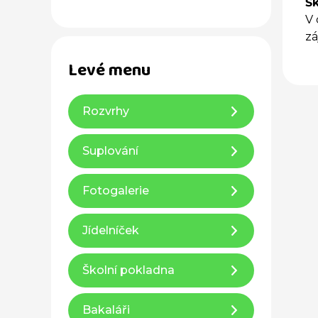
Šk
V 
zá
Levé menu
Rozvrhy
Suplování
Fotogalerie
Jídelníček
Školní pokladna
Bakaláři