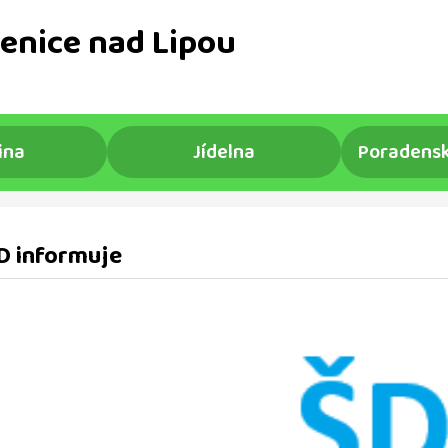
enice nad Lipou
ina
Jídelna
Poradensk
D informuje