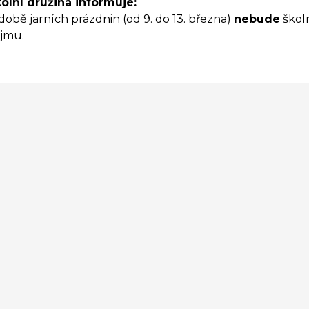
olní družina informuje:
době jarních prázdnin (od 9. do 13. března)
nebude
škol
jmu.