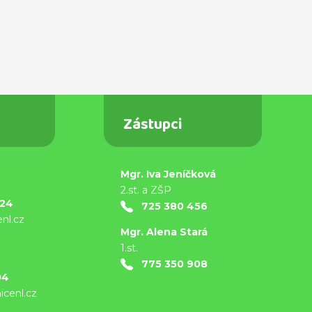
Zástupci
Mgr. Iva Jeníčková
9
2.st. a ZŠP
824
725 380 456
nl.cz
Mgr. Alena Stará
1.st.
9
775 350 908
04
cenl.cz