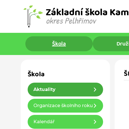
Základní škola Kam
okres Pelhřimov ​
Škola
Druž
Š
Škola
Aktuality
Organizace školního roku
Kalendář