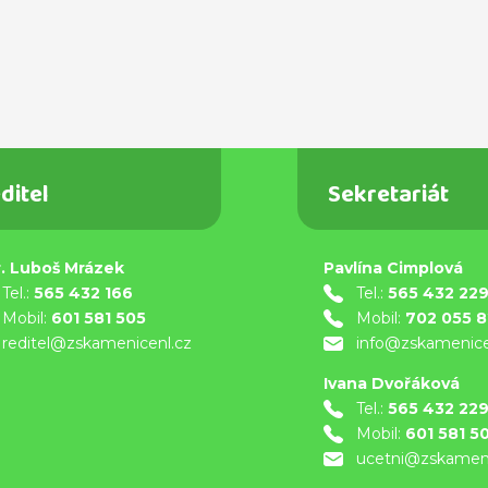
ditel
Sekretariát
. Luboš Mrázek
Pavlína Cimplová
Tel.:
565 432 166
Tel.:
565 432 22
Mobil:
601 581 505
Mobil:
702 055 
reditel@zskamenicenl.cz
info@zskamenice
Ivana Dvořáková
Tel.:
565 432 22
Mobil:
601 581 5
ucetni@zskameni