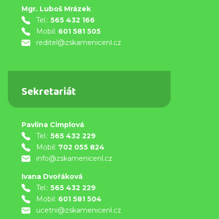
Mgr. Luboš Mrázek
Tel.:
565 432 166
Mobil:
601 581 505
reditel@zskamenicenl.cz
Sekretariát
Pavlína Cimplová
Tel.:
565 432 229
Mobil:
702 055 824
info@zskamenicenl.cz
Ivana Dvořáková
Tel.:
565 432 229
Mobil:
601 581 504
ucetni@zskamenicenl.cz