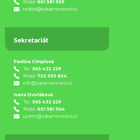
Mobil:
601 581 505
reditel@zskamenicenl.cz
Sekretariát
Pavlína Cimplová
Tel.:
565 432 229
Mobil:
702 055 824
info@zskamenicenl.cz
Ivana Dvořáková
Tel.:
565 432 229
Mobil:
601 581 504
ucetni@zskamenicenl.cz