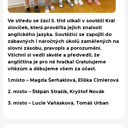
Ve středu se žáci 5. tříd utkali v soutěži Král
slovíček, která prověřila jejich znalosti
anglického jazyka. Soutěžící se zapojili do
zábavných i náročných úkolů zaměřených na
slovní zásobu, pravopis a porozumění.
Všichni si vedli skvěle a předvedli, že
angličtina je pro ně hračka! Gratulujeme
vítězům a děkujeme všem za účast.
1.místo – Magda Šerhaklová, Eliška Cimlerová
2. místo – Štěpán Strašík, Kryštof Novák
3. místo – Lucie Vaňásková, Tomáš Urban