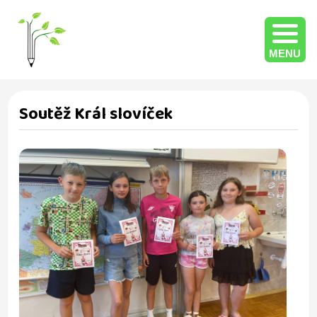
MENU
Soutěž Král slovíček