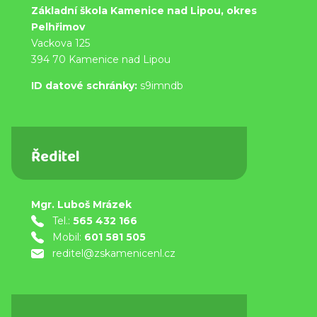
Základní škola Kamenice nad Lipou, okres
Pelhřimov
Vackova 125
394 70 Kamenice nad Lipou
ID datové schránky:
s9imndb
Ředitel
Mgr. Luboš Mrázek
Tel.:
565 432 166
Mobil:
601 581 505
reditel@zskamenicenl.cz