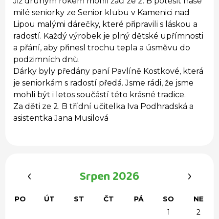
Již druhým rokem mohli žáci ze 2. B potěšit naše
milé seniorky ze Senior klubu v Kamenici nad
Lipou malými dárečky, které připravili s láskou a
radostí. Každý výrobek je plný dětské upřímnosti
a přání, aby přinesl trochu tepla a úsměvu do
podzimních dnů.
Dárky byly předány paní Pavlíně Kostkové, která
je seniorkám s radostí předá. Jsme rádi, že jsme
mohli být i letos součástí této krásné tradice.
Za děti ze 2. B třídní učitelka Iva Podhradská a
asistentka Jana Musilová
‹
›
Srpen 2026
PO
ÚT
ST
ČT
PÁ
SO
NE
1
2