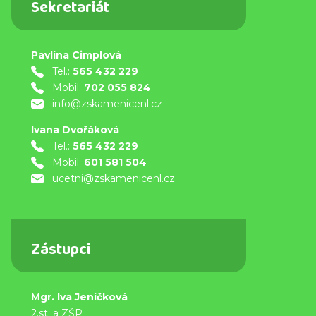
Sekretariát
Pavlína Cimplová
Tel.:
565 432 229
Mobil:
702 055 824
info@zskamenicenl.cz
Ivana Dvořáková
Tel.:
565 432 229
Mobil:
601 581 504
ucetni@zskamenicenl.cz
Zástupci
Mgr. Iva Jeníčková
2.st. a ZŠP