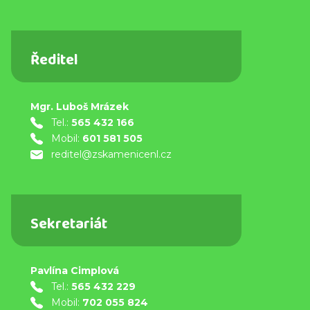
Ředitel
Mgr. Luboš Mrázek
Tel.:
565 432 166
Mobil:
601 581 505
reditel@zskamenicenl.cz
Sekretariát
Pavlína Cimplová
Tel.:
565 432 229
Mobil:
702 055 824