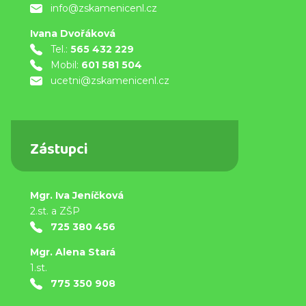
info@zskamenicenl.cz
Ivana Dvořáková
Tel.:
565 432 229
Mobil:
601 581 504
ucetni@zskamenicenl.cz
Zástupci
Mgr. Iva Jeníčková
2.st. a ZŠP
725 380 456
Mgr. Alena Stará
1.st.
775 350 908