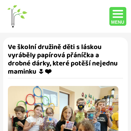
MENU
Ve školní družině děti s láskou
vyráběly papírová přáníčka a
drobné dárky, které potěší nejednu
maminku 🌷❤️