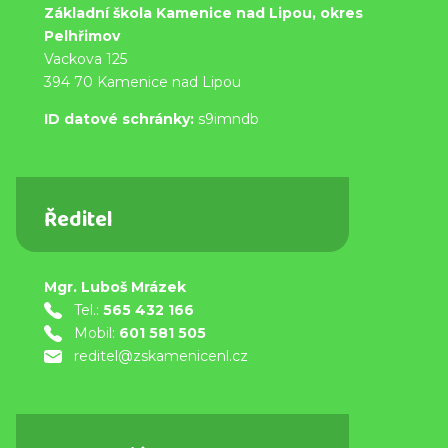
Základní škola Kamenice nad Lipou, okres
Pelhřimov
Vackova 125
394 70 Kamenice nad Lipou
ID datové schránky:
s9imndb
Ředitel
Mgr. Luboš Mrázek
Tel.:
565 432 166
Mobil:
601 581 505
reditel@zskamenicenl.cz