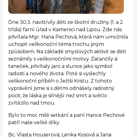
Dne 30.3. navštívily děti ze školní družiny (1. a 2.
třída) farní úřad v Kamenici nad Lipou. Zde nás
přivítala Mgr. Hana Pechová, která nám umožnila
uchopit velikonoční téma trochu jiným
způsobem. Na základě smyslových aktivit se děti
seznámily s velikonočními motivy. Zatančily si
taneček, přivítaly jaro a slunce jako symbol
radosti a nového života. Poté si vyslechly
velikonoční příběh o Ježíši Kristu. Z tohoto
vyprávění jsme si s dětmi odnášely radostný
pocit, že láska je silnější než smrt a světlo
zvítězilo nad tmou.
Bylo to moc milé setkání a paní Hance Pechové
patří naše velké díky.
Bc. Vlasta Houserová, Lenka Kosová a Jana