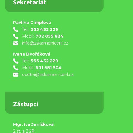
Sekretariát
Pavlína Cimplová
Tel.:
565 432 229
Mobil:
702 055 824
info@zskamenicenl.cz
Ivana Dvořáková
Tel.:
565 432 229
Mobil:
601 581 504
ucetni@zskamenicenl.cz
Zástupci
Mgr. Iva Jeníčková
2.st. a ZŠP