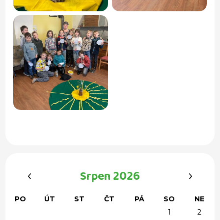
‹
›
Srpen 2026
PO
ÚT
ST
ČT
PÁ
SO
NE
1
2