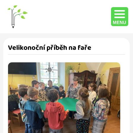
MENU
Velikonoční příběh na faře