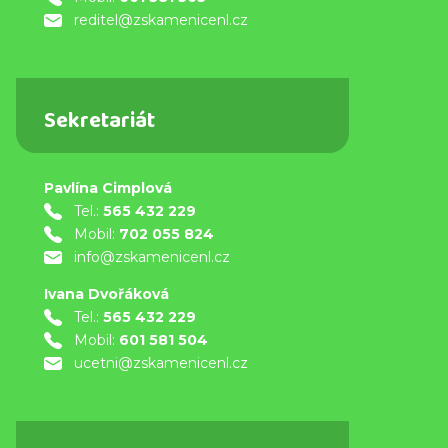
reditel@zskamenicenl.cz
Sekretariát
Pavlína Cimplová
Tel.:
565 432 229
Mobil:
702 055 824
info@zskamenicenl.cz
Ivana Dvořáková
Tel.:
565 432 229
Mobil:
601 581 504
ucetni@zskamenicenl.cz