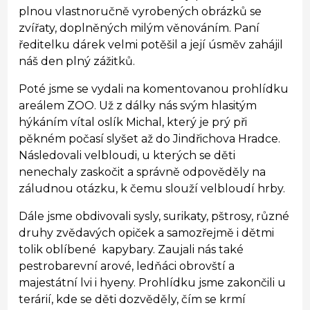
plnou vlastnoručně vyrobených obrázků se
zvířaty, doplněných milým věnováním. Paní
ředitelku dárek velmi potěšil a její úsměv zahájil
náš den plný zážitků.
Poté jsme se vydali na komentovanou prohlídku
areálem ZOO. Už z dálky nás svým hlasitým
hýkáním vítal oslík Michal, který je prý při
pěkném počasí slyšet až do Jindřichova Hradce.
Následovali velbloudi, u kterých se děti
nenechaly zaskočit a správně odpověděly na
záludnou otázku, k čemu slouží velbloudí hrby.
Dále jsme obdivovali sysly, surikaty, pštrosy, různé
druhy zvědavých opiček a samozřejmě i dětmi
tolik oblíbené kapybary. Zaujali nás také
pestrobarevní arové, ledňáci obrovští a
majestátní lvi i hyeny. Prohlídku jsme zakončili u
terárií, kde se děti dozvěděly, čím se krmí