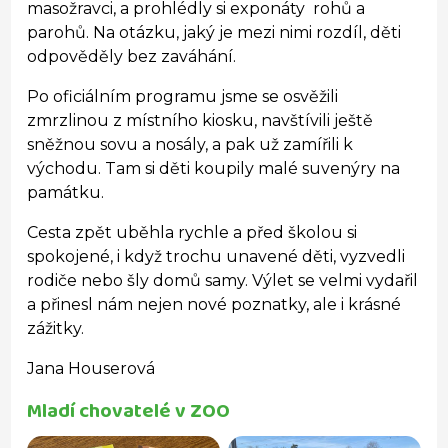
masožravci, a prohlédly si exponáty rohů a
parohů. Na otázku, jaký je mezi nimi rozdíl, děti
odpověděly bez zaváhání.
Po oficiálním programu jsme se osvěžili
zmrzlinou z místního kiosku, navštívili ještě
sněžnou sovu a nosály, a pak už zamířili k
východu. Tam si děti koupily malé suvenýry na
památku.
Cesta zpět uběhla rychle a před školou si
spokojené, i když trochu unavené děti, vyzvedli
rodiče nebo šly domů samy. Výlet se velmi vydařil
a přinesl nám nejen nové poznatky, ale i krásné
zážitky.
Jana Houserová
Mladí chovatelé v ZOO