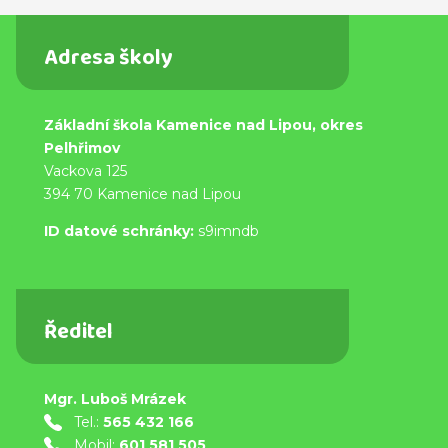
Adresa školy
Základní škola Kamenice nad Lipou, okres
Pelhřimov
Vackova 125
394 70 Kamenice nad Lipou
ID datové schránky:
s9imndb
Ředitel
Mgr. Luboš Mrázek
Tel.:
565 432 166
Mobil:
601 581 505