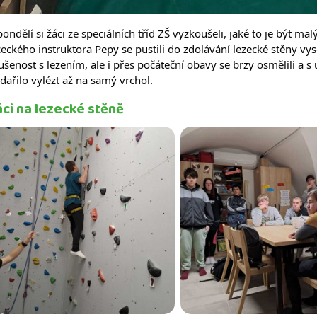
pondělí si žáci ze speciálních tříd ZŠ vyzkoušeli, jaké to je být
zeckého instruktora Pepy se pustili do zdolávání lezecké stěny vy
ušenost s lezením, ale i přes počáteční obavy se brzy osmělili 
dařilo vylézt až na samý vrchol.
áci na lezecké stěně