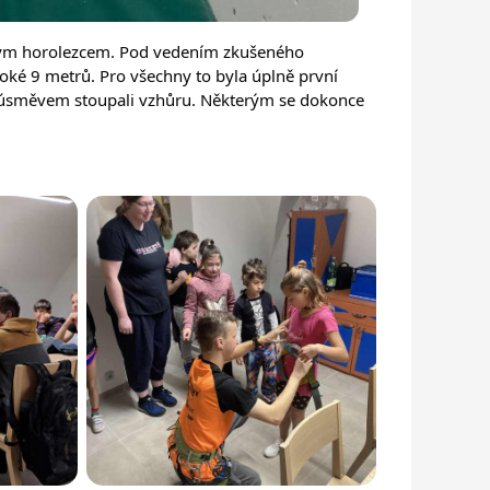
 malým horolezcem. Pod vedením zkušeného
soké 9 metrů. Pro všechny to byla úplně první
a s úsměvem stoupali vzhůru. Některým se dokonce