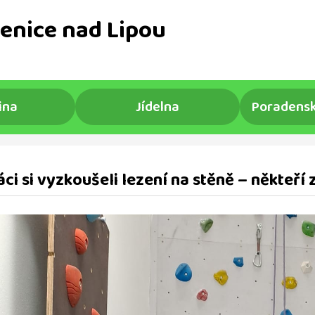
enice nad Lipou
ina
Jídelna
Poradensk
áci si vyzkoušeli lezení na stěně – někteří z