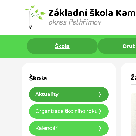
Základní škola Kam
okres Pelhřimov ​
Škola
Druž
Ž
Škola
Aktuality
Organizace školního roku
Kalendář