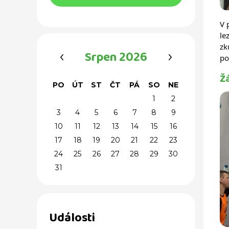
V
le
zk
‹
›
Srpen 2026
po
Ž
PO
ÚT
ST
ČT
PÁ
SO
NE
1
2
3
4
5
6
7
8
9
10
11
12
13
14
15
16
17
18
19
20
21
22
23
24
25
26
27
28
29
30
31
Události