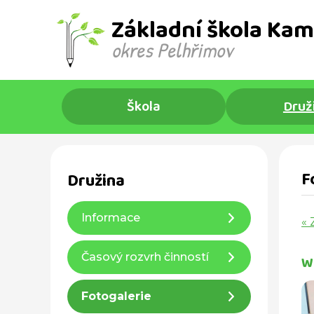
Základní škola Kam
okres Pelhřimov ​
Škola
Druž
F
Družina
Informace
« 
Časový rozvrh činností
W
Fotogalerie