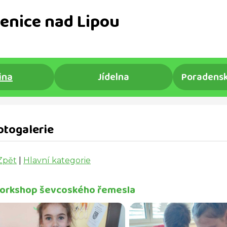
enice nad Lipou
ina
Jídelna
Poradensk
otogalerie
Zpět
|
Hlavní kategorie
orkshop ševcoského řemesla