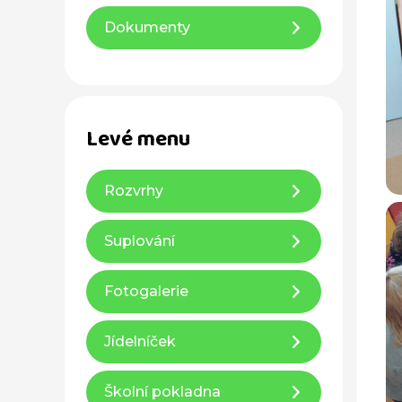
Dokumenty
Levé menu
Rozvrhy
Suplování
Fotogalerie
Jídelníček
Školní pokladna