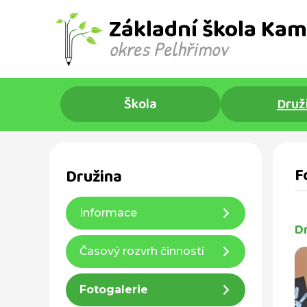
Základní škola Kam
okres Pelhřimov ​
Škola
Druž
F
Družina
Informace
D
Časový rozvrh činností
Fotogalerie