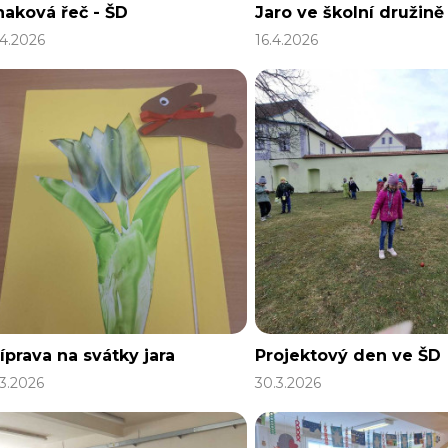
naková řeč - ŠD
Jaro ve školní družině
.4.2026
16.4.2026
íprava na svátky jara
Projektový den ve ŠD
.3.2026
30.3.2026