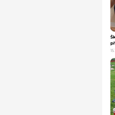
Šk
př
15