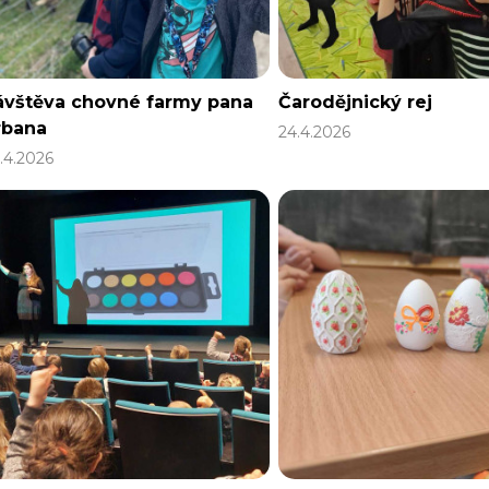
ávštěva chovné farmy pana
Čarodějnický rej
rbana
24.4.2026
.4.2026