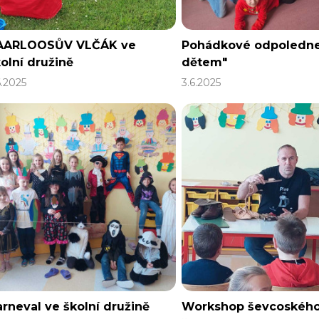
AARLOOSŮV VLČÁK ve
Pohádkové odpoledne
olní družině
dětem"
6.2025
3.6.2025
rneval ve školní družině
Workshop ševcoskéh