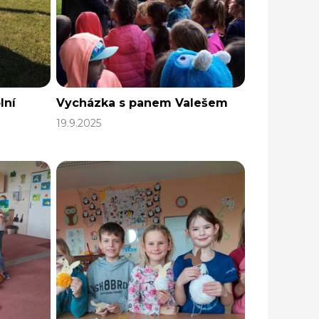
lní
Vycházka s panem Valešem
19.9.2025