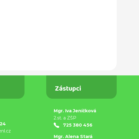
Zástupci
Mgr. Iva Jeníčková
9
2.st. a ZŠP
824
725 380 456
nl.cz
Mgr. Alena Stará