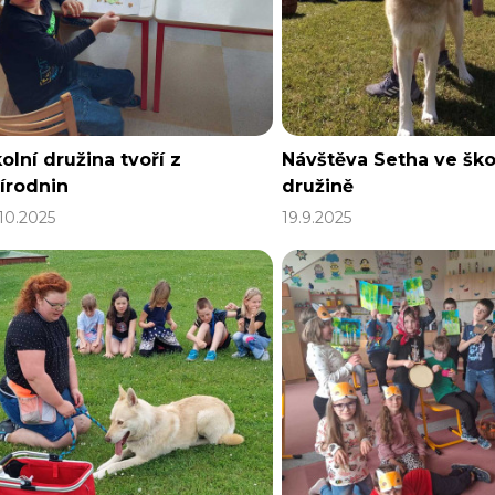
olní družina tvoří z
Návštěva Setha ve ško
írodnin
družině
.10.2025
19.9.2025