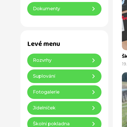
Dokumenty
Levé menu
Šk
Rozvrhy
19
Suplování
Fotogalerie
Jídelníček
Školní pokladna