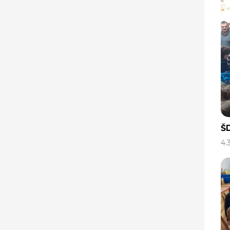
ŠD
4.