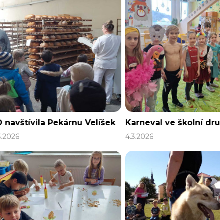
 navštívila Pekárnu Velíšek
Karneval ve školní dru
3.2026
4.3.2026