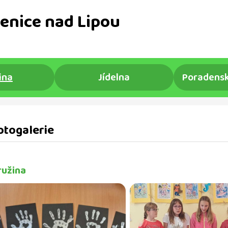
enice nad Lipou
ina
Jídelna
Poradensk
otogalerie
ružina