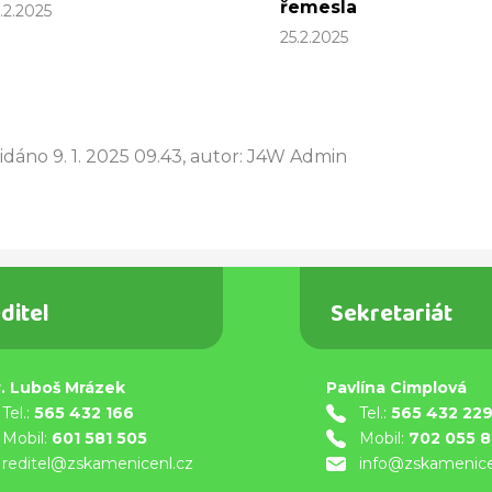
řemesla
.2.2025
25.2.2025
idáno 9. 1. 2025 09.43, autor: J4W Admin
ditel
Sekretariát
. Luboš Mrázek
Pavlína Cimplová
Tel.:
565 432 166
Tel.:
565 432 22
Mobil:
601 581 505
Mobil:
702 055 
reditel@zskamenicenl.cz
info@zskamenice