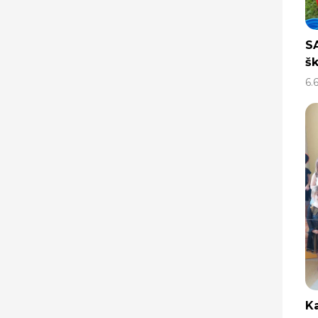
S
šk
6.
Ka