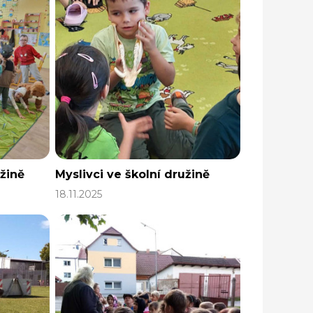
žině
Myslivci ve školní družině
18.11.2025