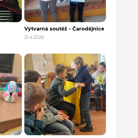
Výtvarná soutěž - Čarodějnice
21.4.2026