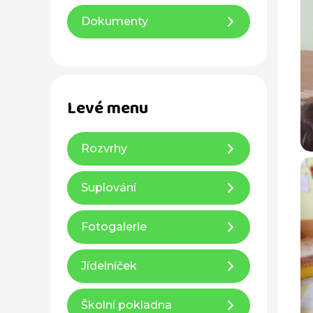
Dokumenty
Levé menu
Rozvrhy
Suplování
Fotogalerie
Jídelníček
Školní pokladna