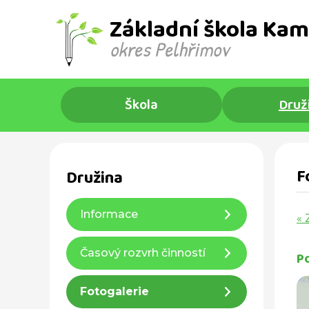
Základní škola Kam
okres Pelhřimov ​
Škola
Druž
F
Družina
Informace
« 
Časový rozvrh činností
P
Fotogalerie