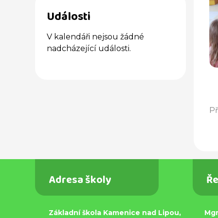
Události
V kalendáři nejsou žádné
nadcházející události.
Př
Adresa školy
Ře
Základní škola Kamenice nad Lipou,
Mgr