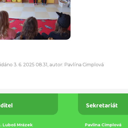
idáno 3. 6. 2025 08.31, autor: Pavlína Cimplová
ditel
Sekretariát
. Luboš Mrázek
Pavlína Cimplová