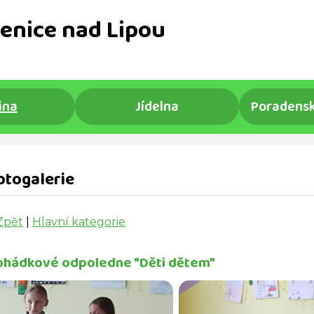
enice nad Lipou
ina
Jídelna
Poradensk
otogalerie
Zpět
|
Hlavní kategorie
ohádkové odpoledne "Děti dětem"