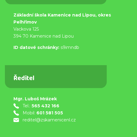
Základní škola Kamenice nad Lipou, okres
Pelhřimov
Vackova 125
394 70 Kamenice nad Lipou
ID datové schránky:
s9imndb
Ředitel
Mgr. Luboš Mrázek
Tel.:
565 432 166
Mobil:
601 581 505
reditel@zskamenicenl.cz