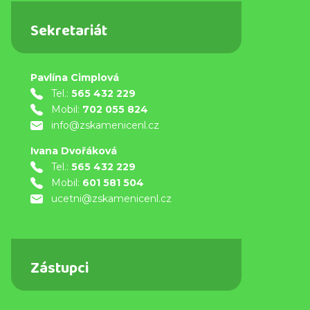
Sekretariát
Pavlína Cimplová
Tel.:
565 432 229
Mobil:
702 055 824
info@zskamenicenl.cz
Ivana Dvořáková
Tel.:
565 432 229
Mobil:
601 581 504
ucetni@zskamenicenl.cz
Zástupci