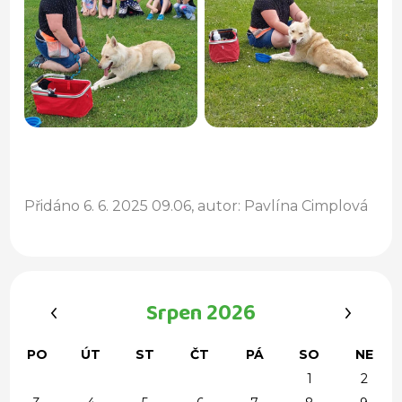
Přidáno 6. 6. 2025 09.06, autor: Pavlína Cimplová
‹
›
Srpen 2026
PO
ÚT
ST
ČT
PÁ
SO
NE
1
2