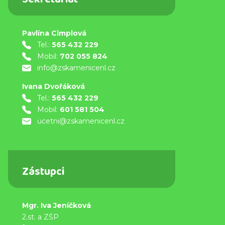
Sekretariát
Pavlína Cimplová
Tel.:
565 432 229
Mobil:
702 055 824
info@zskamenicenl.cz
Ivana Dvořáková
Tel.:
565 432 229
Mobil:
601 581 504
ucetni@zskamenicenl.cz
Zástupci
Mgr. Iva Jeníčková
2.st. a ZŠP