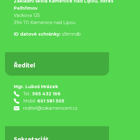
Základní škola Kamenice nad Lipou, okres
Pelhřimov
Vackova 125
394 70 Kamenice nad Lipou
ID datové schránky:
s9imndb
Ředitel
Mgr. Luboš Mrázek
Tel.:
565 432 166
Mobil:
601 581 505
reditel@zskamenicenl.cz