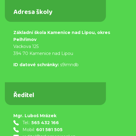
Adresa školy
Základní škola Kamenice nad Lipou, okres
Pelhřimov
Vackova 125
394 70 Kamenice nad Lipou
ID datové schránky:
s9imndb
Ředitel
Mgr. Luboš Mrázek
Tel.:
565 432 166
Mobil:
601 581 505