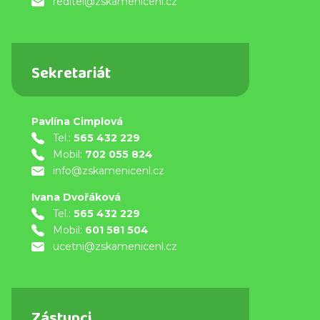
reditel@zskamenicenl.cz
Sekretariát
Pavlína Cimplová
Tel.:
565 432 229
Mobil:
702 055 824
info@zskamenicenl.cz
Ivana Dvořáková
Tel.:
565 432 229
Mobil:
601 581 504
ucetni@zskamenicenl.cz
Zástupci