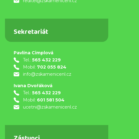
reditel@zskamenicenl.cz
Sekretariát
Pavlína Cimplová
Tel.:
565 432 229
Mobil:
702 055 824
info@zskamenicenl.cz
Ivana Dvořáková
Tel.:
565 432 229
Mobil:
601 581 504
ucetni@zskamenicenl.cz
Zástupci