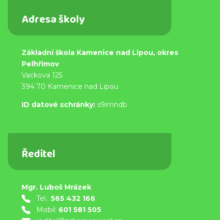
Adresa školy
Základní škola Kamenice nad Lipou, okres
Pelhřimov
Vackova 125
394 70 Kamenice nad Lipou
ID datové schránky:
s9imndb
Ředitel
Mgr. Luboš Mrázek
Tel.:
565 432 166
Mobil:
601 581 505